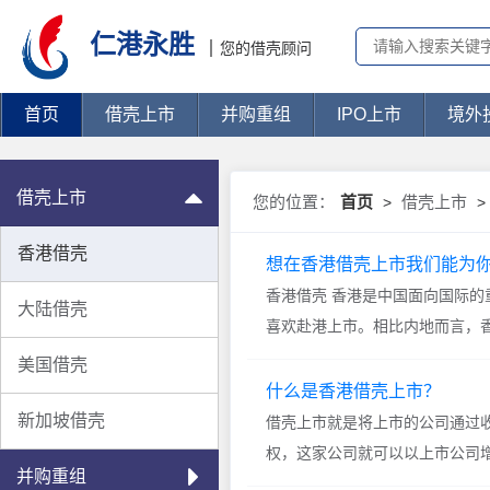
仁港永胜
您的借壳顾问
首页
借壳上市
并购重组
IPO上市
境外
借壳上市
您的位置：
首页
借壳上市
>
>
香港借壳
想在香港借壳上市我们能为
香港借壳 香港是中国面向国际
大陆借壳
喜欢赴港上市。相比内地而言，
成为企业可以考虑的途...
美国借壳
什么是香港借壳上市？
新加坡借壳
借壳上市就是将上市的公司通过
权，这家公司就可以以上市公司
并购重组
的。 与一般企业相比，上市...