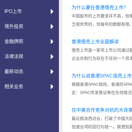
为什么要在香港借壳上市？
IPO上市
中国股市的上市要求并不高，但
乏很优秀的，但每年的数额有限
境外投资
先上市，因此很多企业...
金融牌照
香港借壳上市全面解读
借壳上市是一家非上市公司通过
法律法规
企业并购行为存在于任何一个资
购”(reversemerge...
最新动态
为什么说香港SPAC造壳上
根据香港SPAC规则，香港的SP
相关业务
定：SPAC所发售证券在任何情
名专业投资者...
在中美合作竞争对抗的大背
最近佩洛西访台，打破了中国大陆
加速台湾的回归与统一。联想到