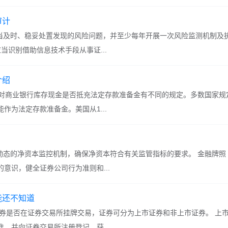
审计
应当及时、稳妥处置发现的风险问题，并至少每年开展一次风险监测机制及
当识别借助信息技术手段从事证...
介绍
1.对商业银行库存现金是否抵充法定存款准备金有不同的规定。多数国家规
作为法定存款准备金。美国从1...
动态的净资本监控机制，确保净资本符合有关监管指标的要求。 金融牌照 
意识，健全证券公司行为准则和...
能还不知道
证券是否在证券交易所挂牌交易，证券可分为上市证券和非上市证券。 上
，并向证券交易所注册登记，获...