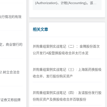
(Authorization)、计帐(Accounting)。该认
证是全国开展对企业信用评级的政府措施，
也是一种对全国中小企业开展商务信用能力
执行情况的有效
和企业经营综合健康状况进行评价的活动
相关文章
定，商业银行的
并购重组案例实战笔记（二）：金隅股份首次
公开发行A股暨换股吸收合并太行水泥
并购重组案例实战笔记（三）: 上海医药换股吸
2.树立合法合
收合并、发行股份购买资产
并购重组案例实战笔记（四）: 友谊股份发行股
份购买资产及换股吸收合并百联股份
市证券又称挂牌