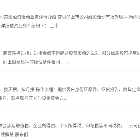
司常规融资活动业务详情介绍,常见的上市公司融资活动有场外质押,场内质
详细融资业务介绍如下： 上市...
、 股票质押过桥：过桥金额不得超过股票市值的5成，部分优质股可提至6折
：同上股票质押的硬性条件相同，...
摆、按天摆、按月摆 操作流程：提供客户身份证原件、征信报告、收取定
户、联名账户开立时设定资金方...
会涉及增值税、企业所得税、个人所得税、印花税等不同税种。 公司在上市
续解禁,股东们...