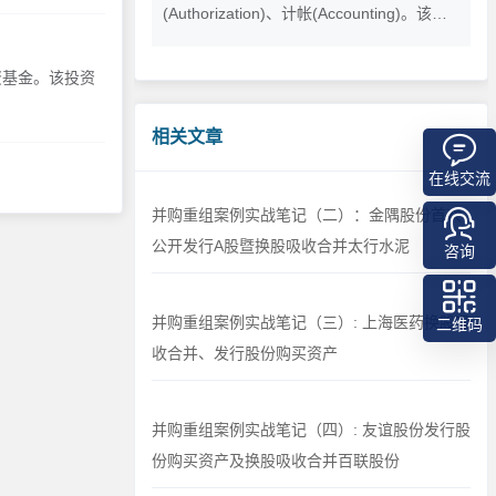
(Authorization)、计帐(Accounting)。该认
证是全国开展对企业信用评级的政府措施，
也是一种对全国中小企业开展商务信用能力
资基金。该投资
和企业经营综合健康状况进行评价的活动
相关文章
在线交流
并购重组案例实战笔记（二）：金隅股份首次
公开发行A股暨换股吸收合并太行水泥
咨询
并购重组案例实战笔记（三）: 上海医药换股吸
二维码
收合并、发行股份购买资产
并购重组案例实战笔记（四）: 友谊股份发行股
份购买资产及换股吸收合并百联股份