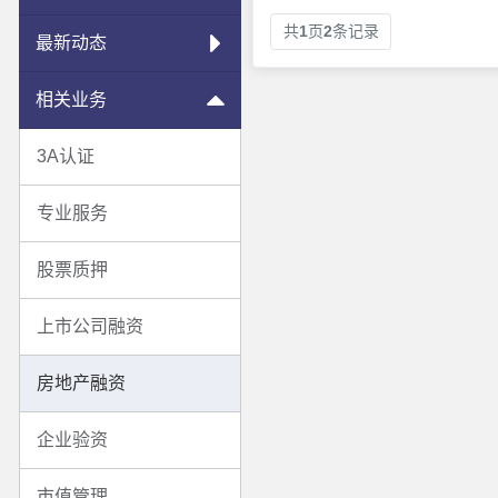
共
1
页
2
条记录
最新动态
相关业务
3A认证
专业服务
股票质押
上市公司融资
房地产融资
企业验资
市值管理