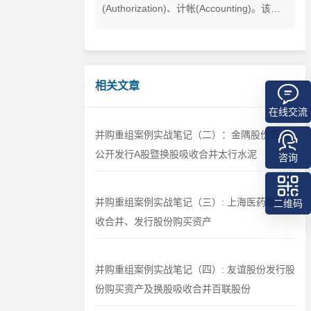
(Authorization)、计帐(Accounting)。该认
证是全国开展对企业信用评级的政府措施，
也是一种对全国中小企业开展商务信用能力
和企业经营综合健康状况进行评价的活动
相关文章
在线交流
并购重组案例实战笔记（二）：金隅股份首次
公开发行A股暨换股吸收合并太行水泥
咨询
并购重组案例实战笔记（三）: 上海医药换股吸
二维码
收合并、发行股份购买资产
并购重组案例实战笔记（四）: 友谊股份发行股
份购买资产及换股吸收合并百联股份