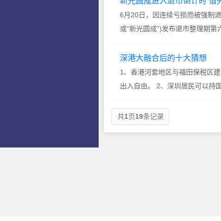
新光圆成进入退市倒计时 借
6月20日，因连续亏损而被强制
或“新光圆成”)发布退市整理期
交易十五个交易日...
深港大融合后的十大猜想
1、香港河套地区与福田保税区
出入自由。 2、深圳居民可以持
只要在芯片功能上融合就...
共
1
页
19
条记录