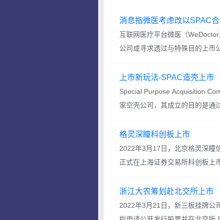
约为15亿欧...
消息指微医考虑改以SPAC
互联网医疗平台微医（WeDoct
公司或寻求透过与特殊目的上市公
走传统的首次公开募...
上市新玩法-SPAC造壳上市
Special Purpose Acquis
家空壳公司，其成立的目的是通过首
司上市之后...
格灵深瞳科创板上市
2022年3月17日，北京格灵深
正式在上海证券交易所科创板上市，
元/股，对应市值约73亿...
浙江大农筹划赴北交所上市
2022年3月21日，新三板挂牌公
拟申请公开发行股票并在北交所