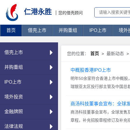
仁港永胜
您的借壳顾问
首页
借壳上市
并购重组
IPO上市
境外
借壳上市
您的位置：
首页
最新动态
>
>
并购重组
中概股香港IPO上市
明年50余家符合香港上市中概股，
IPO上市
瑞银亚太区投行部主管及中国总裁金弘毅
本市场资本市场展...
境外投资
商汤科技董事会宣布：全球
金融牌照
商汤科技董事会宣布，全球发售
章程，补充招股章程修订及补充
法律法规
股份的相关申请程序及...